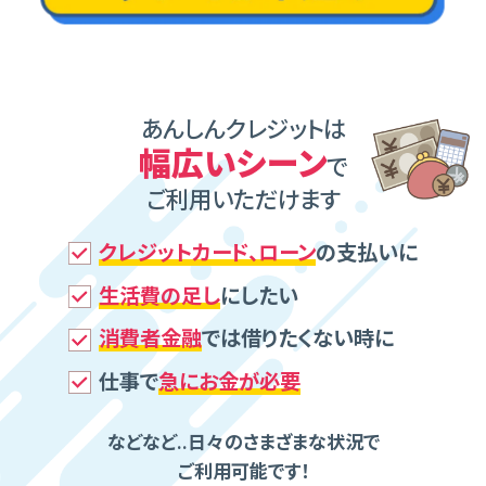
あんしんクレジットは
幅広いシーン
で
ご利⽤いただけます
クレジットカード、ローン
の⽀払いに
⽣活費の⾜し
にしたい
消費者⾦融
では借りたくない時に
仕事で
急にお⾦が必要
などなど..⽇々のさまざまな状況で
ご利⽤可能です！