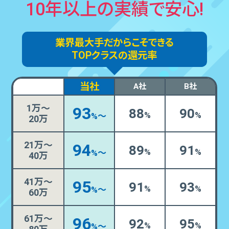
10年以上の実績で安⼼!
業界最⼤⼿だからこそできる
TOPクラスの還元率
当社
A社
B社
1万～
93
88
90
%
%
%〜
20万
21万～
94
89
91
%
%
%～
40万
41万～
95
91
93
%
%
%〜
60万
61万～
96
92
95
%
%
%〜