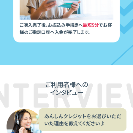
ご購⼊完了後、お振込み⼿続きへ
最短5分
でお客
様のご指定⼝座へ⼊⾦が完了します。
ご利⽤者様への
インタビュー