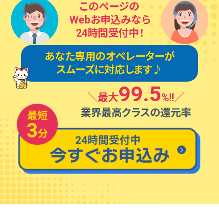
このページの
Webお申込みなら
24時間受付中！
あなた専⽤のオペレーターが
スムーズに対応します♪
99.5
＼最⼤
%!!／
業界最⾼クラスの還元率