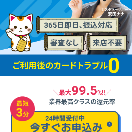
99.5
＼最⼤
%!!／
業界最⾼クラスの還元率